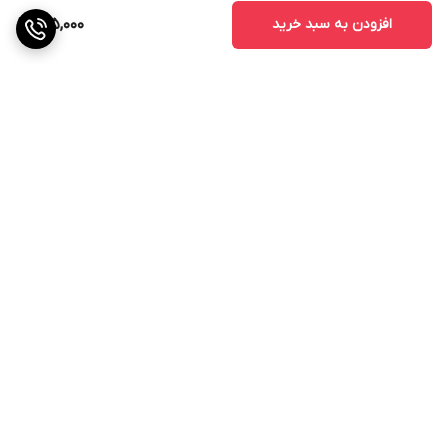
09124744284
افزودن به سبد خرید
155,000
برای خرید حضوری و دریافت مشاوره، می‌توانید به دفتر فروشگاه
سرزمین کشاورزی مراجعه فرمایید.
سمنان، شاهرود، انتهای بلوار معلم، فروشگاه کشاورزی جوانه
ما در سرزمین کشاورزی، همواره در تلاشیم تا با ارائه بهترین
محصولات و خدمات، همراه شما در مسیر کشاورزی پایدار و پر
برگشت به بالا
رونق باشیم.
همین امروز با ما تماس بگیرید و از مشاوره رایگان کارشناسان ما
بهره‌مند شوید!
ارسال ویژه
پشتیبانی ۲۴ ساعته