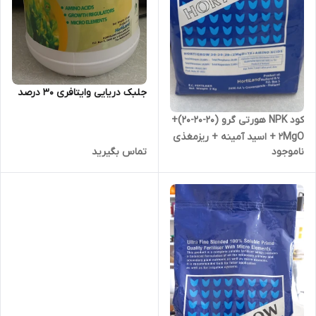
جلبک دریایی وایتافری 30 درصد
کود NPK هورتی گرو (20-20-20)+
2MgO + اسید آمینه + ریزمغذی
ناموجود
تماس بگیرید