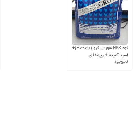
کود NPK هورتی گرو (10-20-30)+
اسید آمینه + ریزمغذی
ناموجود