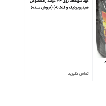
کود سولفات روی 34 درصد (مخصوص
هیدروپونیک و گلخانه‌) (فروش عمده)
تماس بگیرید