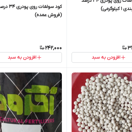
کود سولفات روی پودری 34 درصد
کود سولفات روی پودری 4
کیلوگرمی)
(فروش عمده)
242,000
3
افزودن به سبد
افزودن به سبد