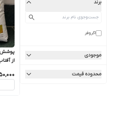
برند
اگروفر
موجودی
از آفتا
زراعی)
محدوده قیمت
50,000