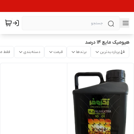
هیومیک مایع 14 درصد
پربازدیدترین
برندها
قیمت
دسته‌بندی
فقط م