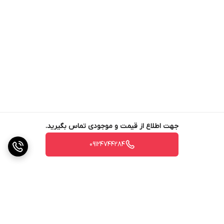
جهت اطلاع از قیمت و موجودی تماس بگیرید.
09124744284