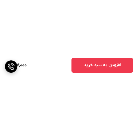
نشانه‌های کمبود فسفر
رنگ سبز تیره مایل به ارغوانی در برگ‌ها و ساقه‌ها (به ویژه در
گیاهان جوان)
رشد کند ریشه
تأخیر در گلدهی و میوه‌دهی
کوچک ماندن برگ‌ها
افزودن به سبد خرید
407,000
دلایل ایجاد کمبود فسفر
کمبود فسفر در خاک
pH نامناسب خاک (خاک‌های بسیار اسیدی یا قلیایی)
عدم تعادل عناصر غذایی (وجود مقادیر زیاد سولفات می‌تواند
جذب فسفر را مختل کند)
برگشت به بالا
آبیاری نامناسب (کم‌آبیاری یا بیش آبیاری)