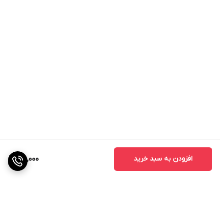
افزایش سبزینگی و فتوسنتز
سولفات (SO4)
تشکیل پروتئین‌ها و آنزیم‌ها
نقش در فتوسنتز
افزایش مقاومت به بیماری‌ها
مزایای استفاده از اسید فسفریک 40 درصد
تامین فسفر مورد نیاز گیاهان
کاهش و تنظیم pH خاک و آب آبیاری
از بین بردن رسوبات موجود در تجهیزات آبیاری (به خصوص
افزودن به سبد خرید
210,000
لوله‌ها و قطره‌چکان‌ها)
عاری از کلرید، سدیم و سایر عناصر مضر برای گیاهان
عاری از ماده نامحلول