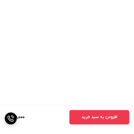
تشکیل رسوب: در pH بالا، کربنات و بی‌کربنات موجود در آب و
خاک با کلسیم و منیزیم واکنش داده و رسوب تشکیل
می‌دهند. این رسوبات می‌توانند باعث گرفتگی لوله‌ها و
قطره‌چکان‌های سیستم آبیاری شوند.
کاربردهای اسید سولفوریک 98 درصد
اصلاح خاک‌های سدیمی: اسید سولفوریک با جایگزینی سدیم
با کلسیم در سطح ذرات خاک، به اصلاح ساختمان خاک کمک
می‌کند و نفوذپذیری آب و تهویه خاک را بهبود می‌بخشد. (این
کار فقط باید در زمستان و زمان خواب درخت انجام شود.)
تنظیم pH آب آبیاری: اسید سولفوریک با کاهش pH آب
آبیاری، حلالیت عناصر غذایی را افزایش می‌دهد و از تشکیل
افزودن به سبد خرید
125,000
رسوب در سیستم‌های آبیاری جلوگیری می‌کند. (این کار در