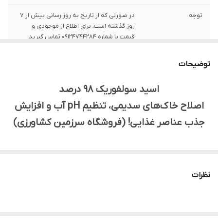
توجه
در صورتی که از تاریخ به روز رسانی بیش از 7
روز گذشته است، برای اطلاع از موجودی و
قیمت با شماره 09124744284 تماس گیرید.
قیمت ارائه شده
1 لیتر است.
توضیحات
برای
اسید سولفوریک 98 درصد
اصلاح خاک‌های سدیمی، تنظیم pH آب و افزایش
جذب عناصر غذایی! (فروشگاه سرزمین کشاورزی)
آیا با مشکلاتی مانند خاک‌های سدیمی، pH بالای آب و خاک،
رسوب در سیستم‌های آبیاری و عدم جذب مناسب عناصر غذایی
نظرات
روبرو هستید؟
اسید سولفوریک 98 درصد فروشگاه سرزمین کشاورزی، یک ماده