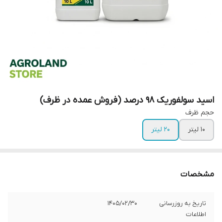
اسید سولفوریک 98 درصد (فروش عمده در ظرف)
حجم ظرف
10 لیتر
20 لیتر
مشخصات
تاریخ به روزرسانی
1405/02/30
اطلاعات