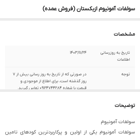
سولفات آمونیوم ازبکستان (فروش عمده)
مشخصات
تاریخ به روزرسانی
1403/11/24
اطلاعات
توجه
در صورتی که از تاریخ به روز رسانی بیش از 7
روز گذشته است، برای اطلاع از موجودی و
قیمت با شماره 09124744284 تماس گیرید.
وزن بسته‌بندی
25 کیلوگرم
توضیحات
سولفات
24 درصد
سولفات آمونیوم
سولفات آمونیوم یکی از اولین و پرکاربردترین کودهای تامین
ازت به فرم آمونیوم
21 درصد