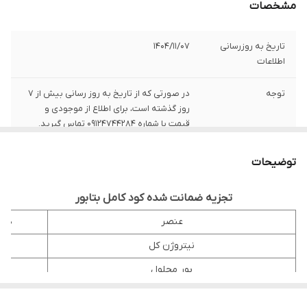
مشخصات
تاریخ به روزرسانی
1404/11/07
اطلاعات
توجه
در صورتی که از تاریخ به روز رسانی بیش از 7
روز گذشته است، برای اطلاع از موجودی و
قیمت با شماره 09124744284 تماس گیرید.
حجم بطری
1 لیتر
توضیحات
کشور تولید کننده
مجارستان
تجزیه ضمانت شده کود کامل بتابور
تاریخ تولید
2023/03/09
عنصر
درص
نیتروژن کل
3.3
تاریخ انقضاء
2025/03/09
بور محلول
.6
شماره ثبت کودی
48402
منیزیم محلول
.5