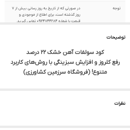
توجه
در صورتی که از تاریخ به روز رسانی بیش از 7
روز گذشته است، برای اطلاع از موجودی و
قیمت با شماره 09124744284 تماس گیرید.
کشور تولید کننده
ایران
توضیحات
مناسب برای
کلیه محصولات زراعی، باغی و گلخانه‌ای
کود سولفات آهن خشک 22 درصد
رفع کلروز و افزایش سبزینگی با روش‌های کاربرد
قابل استفاده به
کودآبیاری، محلول‌پاشی و چالکود
صورت
متنوع! (فروشگاه سرزمین کشاورزی)
آیا به دنبال راهی هستید تا کمبود آهن (کلروز) را در گیاهان خود
به طور موثر رفع کنید و به افزایش سبزینگی، فتوسنتز و بهبود
نظرات
عملکرد و کیفیت محصولات خود کمک کنید؟
کود سولفات آهن خشک 22 درصد فروشگاه سرزمین کشاورزی،
یک کود با کیفیت و حاوی آهن به فرم سولفات است که برای