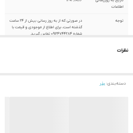
تاریخ به روزرسانی
1403/10/16
اطلاعات
توجه
در صورتی که از به روز رسانی بیش از 24 ساعت
گذشته است، برای اطلاع از موجودی و قیمت با
شماره 09124744284 تماس گیرید.
تعداد بذر در هر
10000 عدد
نظرات
پاکت
تاریخ تولید
2024
دسته‌بندی
:
بذر