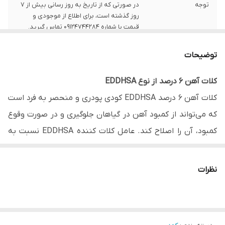
توجه
در صورتی که از تاریخ به روز رسانی بیش از 7
روز گذشته است، برای اطلاع از موجودی و
قیمت با شماره 09124744284 تماس گیرید.
کشور تولید کننده
چین
توضیحات
نوع کلات
EDDHSA
کلات آهن 6 درصد از نوع EDDHSA
کلات آهن 6 درصد EDDHSA کودی پودری و منحصر به فرد است
مناسب برای
کلیه محصولات باغی، زراعی و گلخانه‌ای
که می‌تواند از کمبود آهن در گیاهان جلوگیری و در صورت وقوع
قابل استفاده به
کود آبیاری و چالکود
کمبود، آن را اصلاح کند. عامل کلات کننده EDDHSA نسبت به
صورت
عامل کلات کننده EDDHA پایداری بیشتری در pH های مختلف
دارد. آهن یک عنصر غیرمتحرک است و علامت بارز آن سفید شدن
نظرات
سطح برگ‌ها (کلروز) است که از برگ‌ها جوان آغاز می‌شود. علت
سفید شدن برگ‌ها (رگبرگ‌ها سبز باقی می‌مانند) آن است که در
صورت کمبود آهن، سبزینه به مقدار کافی تولید نمی‌شود. این