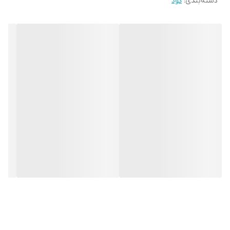
دسته‌بندی
:
کود
کلات آهن 100 درصد محلول در آب است و فقط باید به صورت
کود آبیاری یا چالکود مصرف شود. این کود به طور ویژه برای
مزارع و باغاتی که pH خاک بالای 7 دارند مناسب است. در اکثر
مزارع و باغات کشور به دلیل بالا بودن pH، گیاه قادر به جذب
آهن موجود در خاک نیست.
مزایای کلات آهن 6 درصد EDDHُA
تامین کننده آهن مورد نیاز گیاهان در خاک‌های قلیائی
پایدار بودن این محصول در pH بین 3 تا 10
افزایش فتوسنتز و کاهش تنش‌ها
افزایش کمیت و کیفیت محصول
مقدار و زمان مصرف
مقدار مصرف کود آهن 6 درصد با توجه به نوع گیاه، pH خاک،