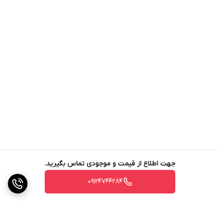
سبزیجات: 10 تا 20 گرم به ازای هر 100 متر مربع.
درختان زینتی: 5 تا 10 گرم به ازای هر درخت.
هشدار
وجود فسفات زیاد در خاک جذب آهن را با مشکل رو به رو
می‌کند. بنابراین مقدار مصرف کودهای حاوی فسفر را براساس
آنالیز خاک تعیین کنید.
به دلیل نوع کلات کننده، استفاده شده در این محصول،
محلول‌پاشی آن فاقد کارایی است. لذا این کود را به‌صورت
محلول‌پاشی استفاده نکنید.
کاهش pH آب با استفاده از اسید انفوریک و اسید سولفوریک،
باعث افزایش کارایی کود کلات آهن خواهد شد.
جهت اطلاع از قیمت و موجودی تماس بگیرید.
09124744284