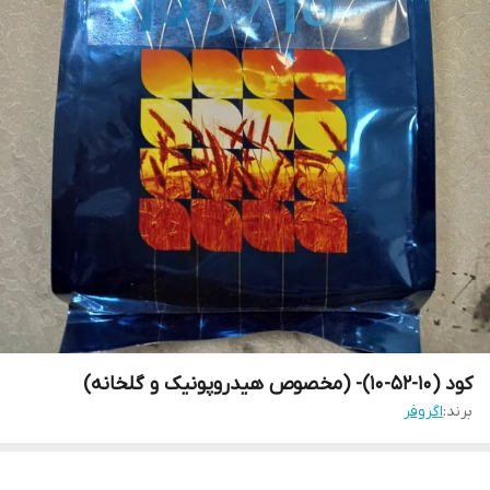
کود (10-52-10)- (مخصوص هیدروپونیک و گلخانه)
برند:
اگروفر