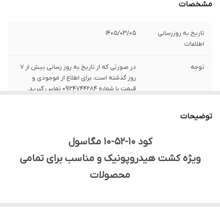
مشخصات
تاریخ به روزرسانی
1405/03/05
اطلاعات
توجه
در صورتی که از تاریخ به روز رسانی بیش از 7
روز گذشته است، برای اطلاع از موجودی و
قیمت با شماره 09124744284 تماس گیرید.
وزن خالص
1 کیلوگرم
توضیحات
کشور تولید کننده
ایران
کود 10-52-10 مگاسول
ویژه کشت هیدروپونیک و مناسب برای تمامی
شرکت تولید کننده
جهان سبز ایساتیس
محصولات
کود مناسب برای
کلیه محصولات زراعی، باغی، گلخانه‌ای و
تغذیه
هیدروپونیک
کود 10-52-10 مگاسول یک کود کامل NPK با درصد بالای فسفر
قابل استفاده به
محلول‌پاشی و کودآبیاری