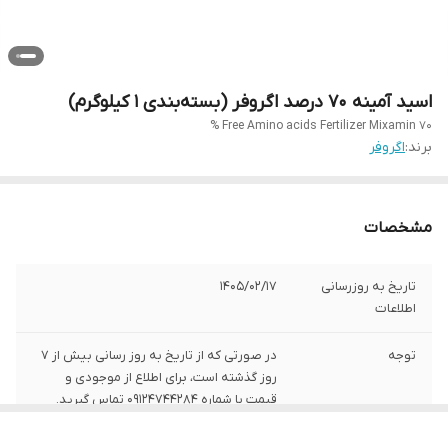
اسید آمینه 70 درصد اگروفر (بسته‌بندی 1 کیلوگرم)
Free Amino acids Fertilizer Mixamin 70 %
برند:
اگروفر
مشخصات
تاریخ به روزرسانی
1405/02/17
اطلاعات
توجه
در صورتی که از تاریخ به روز رسانی بیش از 7
روز گذشته است، برای اطلاع از موجودی و
قیمت با شماره 09124744284 تماس گیرید.
شرکت تولید کننده
جهان سبز ایساتیس