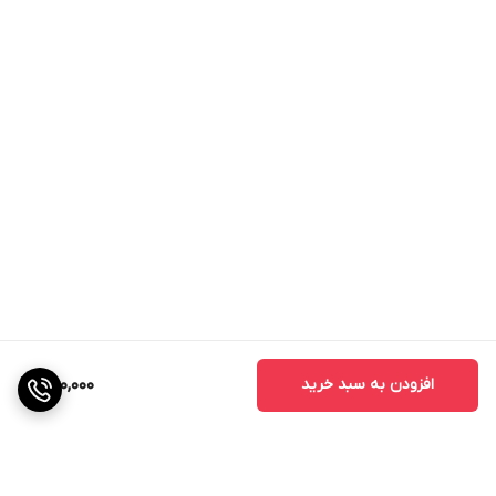
سدیم
0.98 درصد
منیزیم
0.08 درصد
کلسیم
0.14 درصد
سرب
4 پی‌پی‌اِم
کادمیوم
15 پی‌پی‌اِم
نیکل
9 پی‌پی‌اِم
کبالت
ندارد
آرسنیک
ندارد
ویژگی های برجسته
منبعی مناسب برای تامین پتاسیم: حاوی حدود 50 درصد
افزودن به سبد خرید
300,000
پتاسیم (K2O) محلول در آب، قابل جذب سریع و آسان توسط
گیاهان
کیفیت بالا: بهره‌گیری از بهترین مواد اولیه و فرآیندهای تولیدی