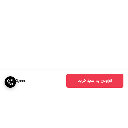
Farmer's Almanac)
3.3. نکات مهم
از کشت تربچه در خاک‌های سنگین و رسی خودداری کنید، زیرا
باعث بدشکلی ریشه می‌شود.
خاک باید دارای زهکشی مناسب باشد تا از تجمع آب و بروز
بیماری‌های قارچی جلوگیری شود.
ریشه تربچه تا عمق 30 تا 40 سانتی‌متری خاک توسعه می‌یابد،
بنابراین خاک باید به اندازه کافی نرم و قابل نفوذ باشد.
افزودن به سبد خرید
565,000
4. آماده‌سازی خاک و کوددهی (قبل از کاشت)
1.4. شخم
زمین را به عمق 15 تا 20 سانتی‌متر شخم بزنید تا خاک نرم و
یکدست شود.
2.4. کودهای پایه