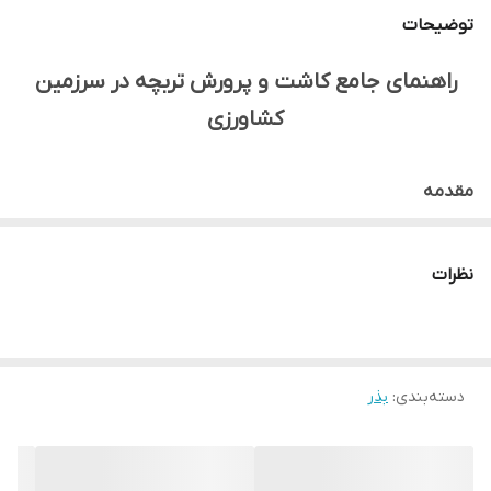
توضیحات
راهنمای جامع کاشت و پرورش تربچه در سرزمین
کشاورزی
مقدمه
تربچه (Raphanus sativus L.) یک سبزی ریشه‌ای و فصل خنک از
خانواده شب‌بویان (Brassicaceae) است که به دلیل طعم تند و
نظرات
بافت ترد خود، به عنوان یک افزودنی محبوب به سالادها و
غذاهای دیگر شناخته می‌شود. این گیاه سریع‌الرشد، علاوه بر
ارزش غذایی، به عنوان یک محصول زودبازده نیز مورد توجه
دسته‌بندی
:
بذر
است. "سرزمین کشاورزی" با ارائه بذرهای مرغوب تربچه و
راهنمایی‌های تخصصی، به شما کمک می‌کند تا این سبزی
پرطرفدار را با موفقیت در مزرعه یا باغچه خود پرورش دهید.