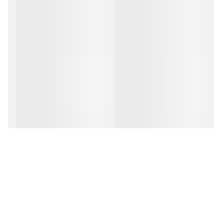
1. معرفی تربچه
نام علمی: Raphanus sativus L.
خانواده: Brassicaceae (شب‌بویان)
تیره: چیلیپاییان
2. اقلیم مناسب برای کاشت تربچه
1.2. دما
تربچه یک سبزی فصل خنک است و در دمای معتدل بهترین
رشد را دارد. دمای ایده‌آل برای رشد تربچه بین 10 تا 18 درجه
سانتی‌گراد است.
2.2. مقاومت به گرما و سرما
تربچه به گرما حساس است. با شروع گرما، ریشه متورم کیفیت