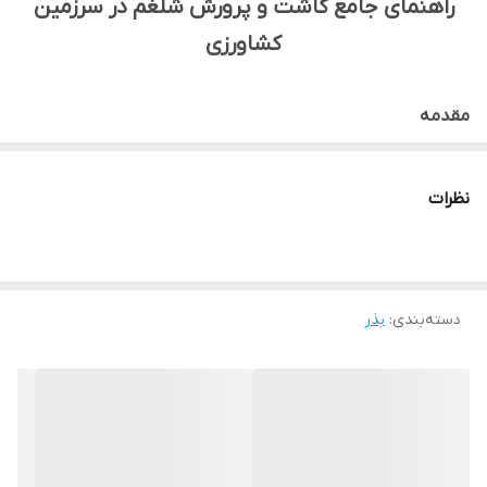
راهنمای جامع کاشت و پرورش شلغم در سرزمین
کشاورزی
مقدمه
شلغم (*Brassica rapa subsp. rapa*) یک سبزی ریشه‌ای مغذی
و فصل خنک از خانواده شب‌بویان (Brassicaceae) است که
نظرات
قرن‌هاست در سراسر جهان کشت می‌شود. شلغم منبع خوبی از
ویتامین‌ها، مواد معدنی و فیبر است و می‌تواند به صورت خام،
پخته یا ترشی استفاده شود. برگ‌های شلغم نیز خوراکی هستند و
دسته‌بندی
:
بذر
سرشار از مواد مغذی می‌باشند. "سرزمین کشاورزی" با ارائه
بذرهای مرغوب شلغم و راهنمایی‌های تخصصی، به شما کمک
می‌کند تا این سبزی مفید را با موفقیت در مزرعه یا باغچه خود
پرورش دهید.