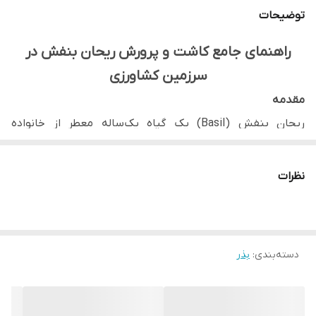
وزن بسته‌بندی
1 کیلوگرم
توضیحات
راهنمای جامع کاشت و پرورش ریحان بنفش در
سرزمین کشاورزی
مقدمه
ریحان بنفش (Basil) یک گیاه یک‌ساله معطر از خانواده
نعناعیان (Lamiaceae) است که به دلیل برگ‌های خوشبو و طعم
مطبوعش در سراسر جهان کشت می‌شود. ریحان بنفش علاوه بر
نظرات
استفاده در آشپزی، خواص دارویی فراوانی نیز دارد و به عنوان یک
گیاه زینتی نیز مورد استفاده قرار می‌گیرد. "سرزمین کشاورزی" با
ارائه بذرهای مرغوب ریحان بنفش و راهنمایی‌های تخصصی، به
دسته‌بندی
:
بذر
شما کمک می‌کند تا این گیاه ارزشمند را با موفقیت در مزرعه یا
باغچه خود پرورش دهید.