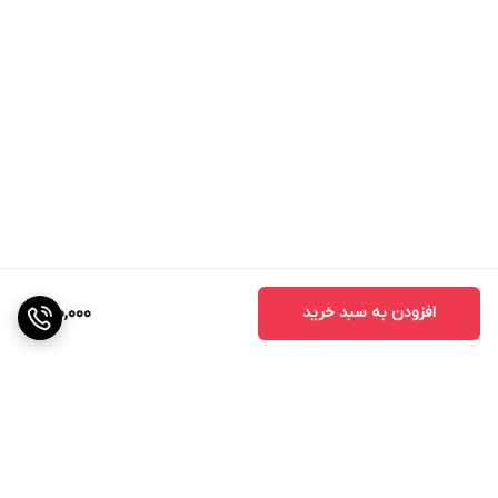
بیماری‌های قارچی جلوگیری شود.
4. آماده‌سازی خاک و کوددهی (قبل از کاشت)
1.4. شخم
زمین را به عمق 20 تا 25 سانتی‌متر شخم بزنید تا خاک نرم و
یکدست شود.
2.4. کودهای پایه
1.2.4. کود دامی
استفاده از کود دامی پوسیده به میزان 20 تا 30 تن در هکتار
افزودن به سبد خرید
200,000
برای بهبود ساختار خاک و تامین مواد غذایی ضروری توصیه
می‌شود.
2.2.4. کودهای شیمیایی
ازت: اوره یا نیترات آمونیوم
فسفر: سوپر فسفات تریپل، دی آمونیوم فسفات