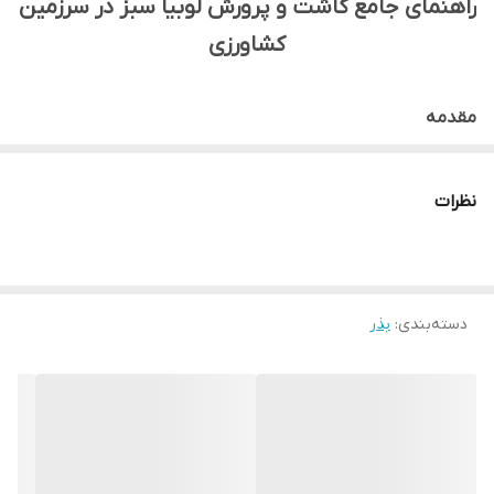
راهنمای جامع کاشت و پرورش لوبیا سبز در سرزمین
کشاورزی
مقدمه
لوبیا سبز (*
Phaseolus vulgaris
L.*) یک گیاه یک‌ساله از
خانواده بقولات (Fabaceae) است که به دلیل غلاف‌های (نیام)
نظرات
نارس خوراکی‌اش در سراسر جهان کشت می‌شود. لوبیا سبز یک
سبزی فصل گرم است که علاوه بر ارزش غذایی بالا، به عنوان یک
منبع خوب فیبر و ویتامین‌ها نیز شناخته می‌شود. "سرزمین
دسته‌بندی
:
بذر
کشاورزی" با ارائه بذرهای مرغوب لوبیا سبز و راهنمایی‌های
تخصصی، به شما کمک می‌کند تا این گیاه ارزشمند را با موفقیت
در مزرعه یا باغچه خود پرورش دهید.
1. معرفی لوبیا سبز