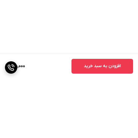
بیماری‌های قارچی جلوگیری شود.
افزودن مواد آلی مانند کمپوست یا کود دامی پوسیده به بهبود
بافت خاک و افزایش حاصلخیزی آن کمک می‌کند.
4. آماده‌سازی خاک و کوددهی (قبل از کاشت)
1.4. شخم
زمین را به عمق 20 تا 25 سانتی‌متر شخم بزنید تا خاک نرم و
افزودن به سبد خرید
900,000
یکدست شود.
2.4. کودهای پایه
1.2.4. کود دامی
مصرف 40 تن کود دامی فرآوری شده در شخم توصیه می‌شود.
2.2.4. کودهای شیمیایی
فسفر: سوپر فسفات تریپل، دی آمونیوم فسفات
برگشت به بالا
پتاسیم: سولفات پتاسیم