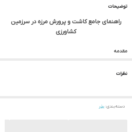
وزن بسته‌بندی
1 کیلوگرم
توضیحات
راهنمای جامع کاشت و پرورش مرزه در سرزمین
کشاورزی
مقدمه
مرزه (*
Satureja hortensis
L.*) گیاهی یک‌ساله از خانواده
نعناعیان (Lamiaceae) است که به دلیل عطر و طعم تند و
نظرات
مطبوعش به عنوان یک چاشنی محبوب در آشپزی مورد استفاده
قرار می‌گیرد. مرزه علاوه بر استفاده در آشپزی، خواص دارویی
فراوانی نیز دارد. "سرزمین کشاورزی" با ارائه بذرهای مرغوب مرزه و
دسته‌بندی
:
بذر
راهنمایی‌های تخصصی، به شما کمک می‌کند تا این گیاه
ارزشمند را با موفقیت در مزرعه یا باغچه خود پرورش دهید.