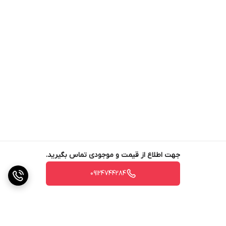
نیاز گیاهان در مراحل مختلف رشد.
کاهش و تنظیم pH خاک:
کاهش و تنظیم pH خاک‌های قلیایی
برای افزایش جذب فسفر و سایر عناصر غذایی.
از بین بردن رسوبات:
از بین بردن رسوبات موجود در تجهیزات
آبیاری (به خصوص لوله‌ها و قطره‌چکان‌ها) و جلوگیری از
گرفتگی آن‌ها.
ویژگی‌های اسید فسفریک 80 درصد
غلظت بالای فسفر:
در هر 1000 گرم از این محصول، 500 گرم
P2O5 (فسفر) وجود دارد.
جهت اطلاع از قیمت و موجودی تماس بگیرید.
pH بسیار پایین (معادل صفر):
با توجه به قلیایی بودن
09124744284
خاک‌های اکثر مزارع و باغات کشور، pH پایین این محصول به
جذب حداکثری فسفر و سایر عناصر غذایی کمک می‌کند. به یاد
داشته باشید که ترکیبات حاوی فسفر در pH کمتر و بیشتر از