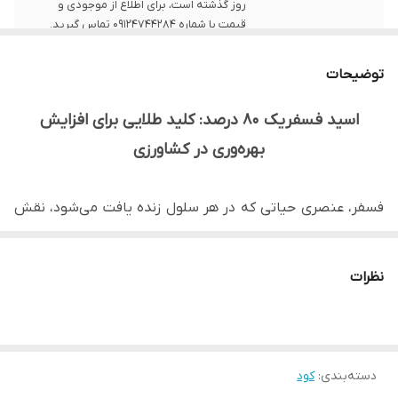
روز گذشته است، برای اطلاع از موجودی و
قیمت با شماره 09124744284 تماس گیرید.
حجم
20 لیتر
توضیحات
اسید فسفریک 80 درصد: کلید طلایی برای افزایش
بهره‌وری در کشاورزی
فسفر، عنصری حیاتی که در هر سلول زنده یافت می‌شود، نقش
بی‌بدیلی در رشد و نمو گیاهان ایفا می‌کند. در صورت کمبود این
عنصر، هیچ جایگزینی وجود ندارد و گیاه با مشکلات جدی مواجه
نظرات
خواهد شد. فسفر در کنار ازت و پتاسیم، سه عنصر اصلی و
ضروری برای گیاهان محسوب می‌شوند.
دسته‌بندی
:
کود
اهمیت فسفر برای گیاهان