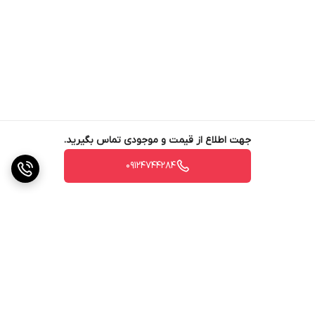
بیشتری داشته باشد.
ازت، عنصر ضروری برای رشد و سبزینگی
ازت یکی از عناصر اصلی تشکیل‌دهنده پروتئین‌ها، اسیدهای
نوکلئیک و کلروفیل است و نقش حیاتی در رشد رویشی، تولید
برگ و ساقه، و سبزینگی گیاهان دارد.
جهت اطلاع از قیمت و موجودی تماس بگیرید.
نشانه‌های کمبود کلسیم و ازت
09124744284
کمبود کلسیم
پوسیدگی گلگاه در گوجه‌فرنگی، فلفل و بادمجان: این عارضه
به صورت لکه‌های قهوه‌ای تیره در انتهای میوه ظاهر می‌شود.
لکه‌تلخی در سیب: لکه‌های قهوه‌ای کوچک در بافت میوه.
سوختگی نوک برگ‌ها در کاهو و توت‌فرنگی:** لبه برگ‌ها قهوه‌ای
و خشک می‌شوند.
رشد کند و ضعیف ریشه.