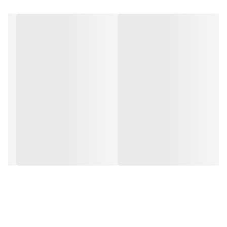
طیف وسیعی از صنایع مورد توجه قرار گرفته است.
درصد خلوص بالای این اسید (85 درصد H₃PO₄) تضمین می‌کند
که کشاورزان و تولیدکنندگان مواد غذایی، محصولی با کیفیت و
قابل اعتماد را دریافت می‌کنند. این ویژگی، اسید فسفریک خوراکی
85 درصد را به یک انتخاب ایده‌آل برای کاربردهایی تبدیل می‌کند
که نیاز به خلوص و ایمنی بالا دارند.
آنالیز اسید فسفریک خوراکی 85 درصد
مشخصه
فسفر (به صورت H₃PO₄)
رنگ
TOC (به صورت C)
کلرید (به صورت Cl)