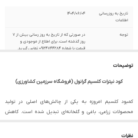
تاریخ به روزرسانی
1404/06/04
اطلاعات
توجه
در صورتی که از تاریخ به روز رسانی بیش از 7
روز گذشته است، برای اطلاع از موجودی و
قیمت با شماره 09124744284 تماس گیرید.
کشور تولید کننده
چین
توضیحات
قابل استفاده به
محلول‌پاشی و کود آبیاری
کود نیترات کلسیم گرانول (فروشگاه سرزمین کشاورزی)
صورت
قابل استفاده برای
محصولات زراعی، باغی و گلخانه‌ای
کمبود کلسیم امروزه به یکی از چالش‌های اصلی در تولید
محصولات زراعی، باغی و گلخانه‌ای تبدیل شده است. کاهش
حلالیت در آب
100 درصد
کیفیت منابع آب و خاک، همراه با تغییرات الگوهای آب و هوایی،
کمبود کلسیم را تشدید کرده و خسارات قابل توجهی به بار
نظرات