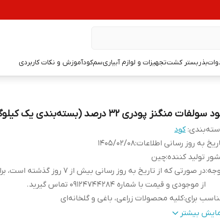
دوات
بذر
بستر کشت
تجهیزات و لوازم آبیاری
سم
کود
آموزش و نکات کاربردی
 سولفات منگنز پودری 32 درصد (بسته‌بندی یک کیلوگرمی)
ته‌بندی
:
کود
ریخ به روز رسانی اطلاعات
:
1405/02/08
ور تولید کننده
:
چین
وجه
:
در صورتی که از تاریخ به روز رسانی بیش از 7 روز گذ
از موجودی و قیمت با شماره 09124744284 تماس گیرید.
اسب برای
:
کلیه محصولات زراعی، باغی و گلخانه‌ای
بل استفاده به صورت
:
کودآبیاری، چالکود و محلول‌پاشی
مایش بیشتر