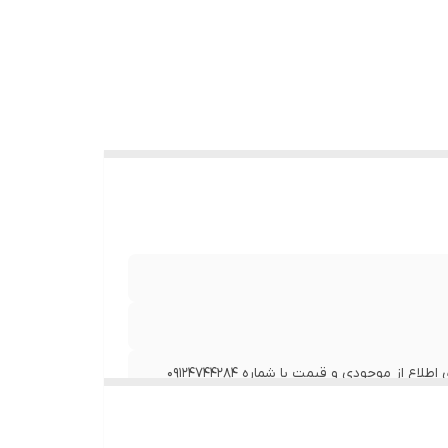
در صورتی که از تاریخ به روز رسانی بیش از 7 روز گذشته است، برای اطلاع از موجودی و قیمت با شماره 09124744284