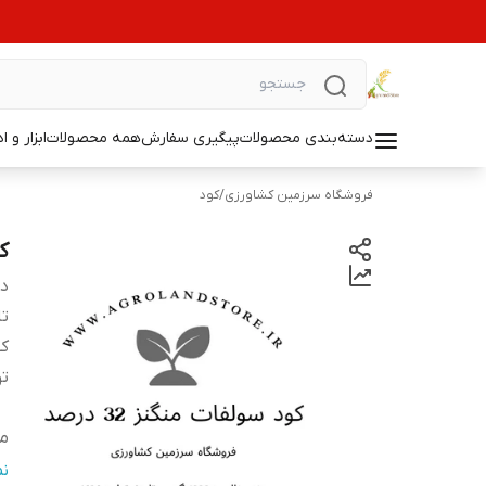
دسته‌بندی محصولات
پیگیری سفارش
همه محصولات
ابزار و ا
فروشگاه سرزمین کشاورزی
/
کود
کود
دس
تا
کش
ت
من
قا
ن