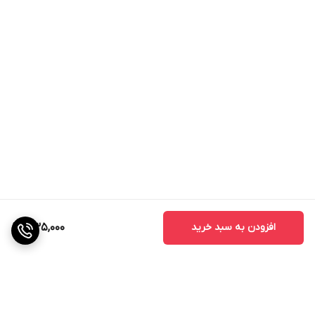
گیاهان حساس به کمبود بور
برخی از گیاهان نسبت به کمبود بور حساس‌تر از سایر گیاهان
هستند. از جمله این گیاهان می‌توان به موارد زیر اشاره کرد:
* کلم‌ها (گل کلم، کلم بروکلی، کلم پیچ)
* چغندر قند
* یونجه
* سیب
* گلابی
* زیتون
* انگور
افزودن به سبد خرید
335,000
* گردو
* بادام
* پسته