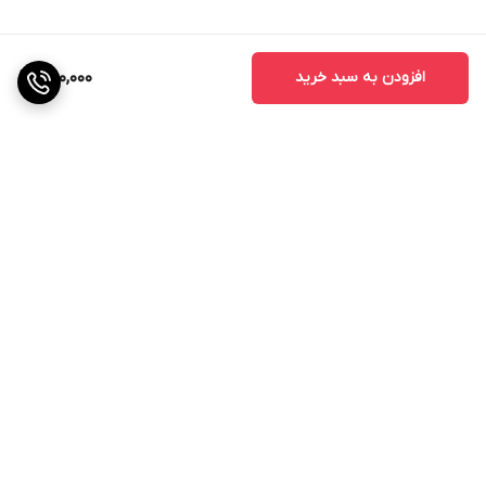
چرا کود هیومیک گرانول جایگزین مناسبی برای کودهای دامی
است؟
بهداشتی: کودهای دامی ممکن است حاوی عوامل بیماری‌زا و
افزودن به سبد خرید
650,000
بذر علف‌های هرز باشند، در حالی که کود هیومیک گرانول فاقد
این آلودگی‌ها است.
قابل حمل و نقل: کود هیومیک گرانول به راحتی قابل حمل و
نقل است و فضای کمتری را اشغال می‌کند.
یکنواختی: کود هیومیک گرانول دارای ترکیبات یکنواخت است و
عناصر غذایی را به طور یکنواخت در خاک توزیع می‌کند.
برگشت به بالا
بدون بو: کود هیومیک گرانول بدون بو است و استفاده از آن
آزاردهنده نیست.
گیاهان حساس به کمبود ماده آلی
تمام گیاهان از وجود ماده آلی در خاک بهره‌مند می‌شوند، اما
ارسال ویژه
پشتیبانی ۲۴ ساعته