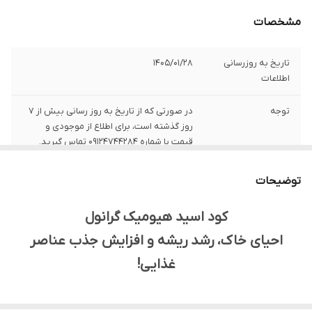
مشخصات
تاریخ به روزرسانی
1405/01/28
اطلاعات
توجه
در صورتی که از تاریخ به روز رسانی بیش از 7
روز گذشته است، برای اطلاع از موجودی و
قیمت با شماره 09124744284 تماس گیرید.
مناسب برای
چالکود در باغ و استفاده قبل از کاشت در
توضیحات
محصولات زراعی
کود اسید هیومیک گرانول
مزیت
جایگزین مناسب برای کودهای دامی، اصلاح
کننده خاک، کمک به افزایش ماده آلی خاک
احیای خاک، رشد ریشه و افزایش جذب عناصر
غذایی!
ماده آلی
حدود 35 درصد
اسید هیومیک
بین 15 الی 25 درصد
آیا به دنبال راهی هستید تا خاک‌های خود را احیا کنید، ساختار