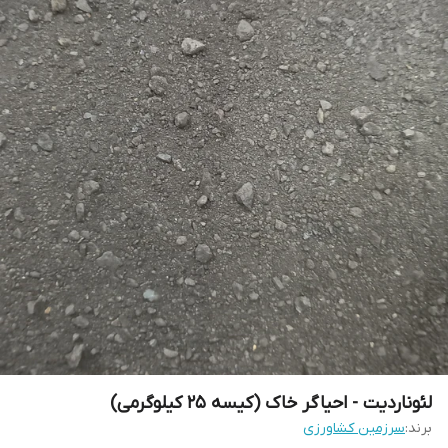
لئوناردیت - احیاگر خاک (کیسه 25 کیلوگرمی)
برند:
سرزمین کشاورزی