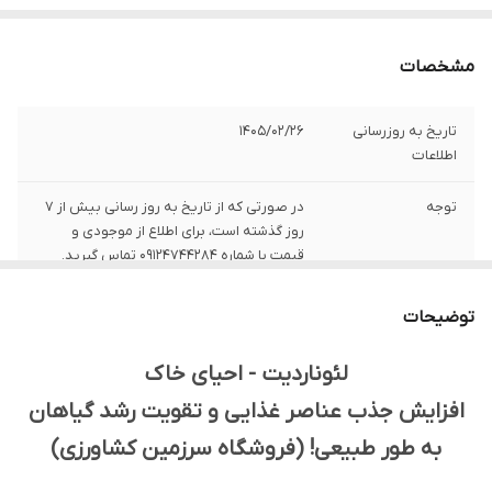
مشخصات
تاریخ به روزرسانی
1405/02/26
اطلاعات
توجه
در صورتی که از تاریخ به روز رسانی بیش از 7
روز گذشته است، برای اطلاع از موجودی و
قیمت با شماره 09124744284 تماس گیرید.
قابل استفاده در
کلیه محصولات باغی، زراعی و گلخانه‌ای
توضیحات
مصرف به صورت
چالکود و ترکیب با خاک قبل از کاشت محصول
لئوناردیت - احیای خاک
افزایش جذب عناصر غذایی و تقویت رشد گیاهان
به طور طبیعی! (فروشگاه سرزمین کشاورزی)