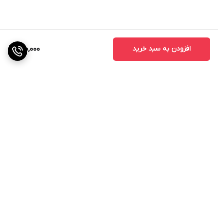
آبشویی آن‌ها جلوگیری می‌کند.
حفظ آب در خاک‌های شنی: بیومولکول‌های هوموس موجود در
لئوناردیت می‌توانند به حفظ آب در خاک‌های شنی کمک کنند.
افزودن به سبد خرید
600,000
کاربرد در خاک‌های مختلف
برخی از خاک‌های حاوی درصد زیاد شن و ماسه با CEC بسیار کم
در حفظ کاتیون‌های عناصر مغذی مشکل دارد و این کاتیون‌ها
می‌توانند به راحتی شسته شوند و برای جذب گیاه در دسترس
نباشند. همچنین خاک‌های شنی نیز در شرایط خشک و کمبود
هوموس قادر به حفظ آب نیستند. بیومولکول‌های هوموس
برگشت به بالا
می‌توانند به حفظ آب و مواد مغذی یونیزه شده که توسط چرخه
طبیعی زیست توده آلی، کمپوست یا سایر منابع کود تولید
می‌شوند، کمک کنند.