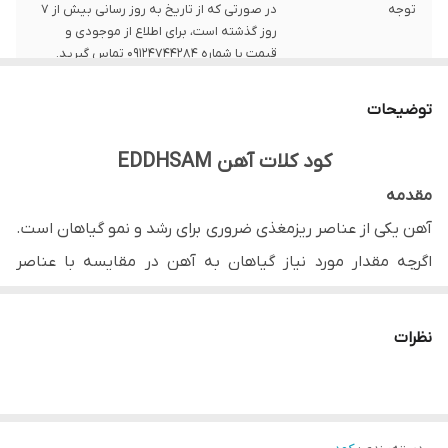
توجه
در صورتی که از تاریخ به روز رسانی بیش از 7
روز گذشته است، برای اطلاع از موجودی و
قیمت با شماره 09124744284 تماس گیرید.
نوع کلات
EDDHASM
توضیحات
کشور تولید کننده
چین
کود کلات آهن EDDHSAM
مقدمه
مناسب برای
کلیه محصولات باغی، زراعی و گلخانه‌ای
آهن یکی از عناصر ریزمغذی ضروری برای رشد و نمو گیاهان است.
قابل استفاده به
کود آبیاری و چالکود
اگرچه مقدار مورد نیاز گیاهان به آهن در مقایسه با عناصر
صورت
پرمصرف (مانند نیتروژن، فسفر و پتاسیم) کمتر است، اما نقش
حیاتی در فرآیندهای فیزیولوژیکی مختلف دارد. کمبود آهن
نظرات
می‌تواند منجر به اختلال در رشد، کاهش عملکرد و کیفیت
محصول شود.