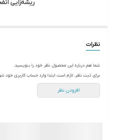
ریشه‌زایی انف
آیا به دنبال راهی هستید تا گیاهان خود را با یک ا
کود اوره فسفات کریستال فروشگاه سرزمین کشاورزی،
ریشه و افزایش عملکرد محصولات شما است. این کو
نظرات
چرا کود اوره فسفات؟ چرا فسفر اینقدر مهم است؟
شما هم درباره این محصول نظر خود را بنویسید.
فسفر (P)، یکی از سه عنصر غذایی اصلی (NPK) است که نقش‌های حیاتی در گیاهان ایفا می‌کند، به ویژه در مراحل اولیه رشد:
برای ثبت نظر، لازم است ابتدا وارد حساب کاربری خود شو
توسعه ریشه و سیستم ریشه‌ای قوی: فسفر در 
افزودن نظر
ریشه‌های قوی، گیاه را قادر می‌سازند تا آب و
انتقال انرژی در گیاه: فسفر در تولید و انتقا
ضروری است.
تشکیل DNA و RNA: فسفر، یکی از اجزای اصلی DNA و RNA است که نقش حیاتی در انتقال اطلاعات ژنتیکی و کنترل فرآیندهای سلولی دارند.
افزایش مقاومت گیاه به بیماری‌ها: فسفر باعث ت