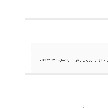
در صورتی که از تاریخ به روز رسانی بیش از 7 روز گذشته است، برای اطلاع از موجودی و قیمت با شماره 09124744284