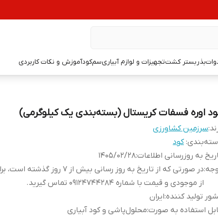
دوات
بذر
بستر کشت
تجهیزات و لوازم آبیاری
سم
کود
آموزش و نکات کاربردی
ود اوره فسفات کریستال (بسته‌بندی یک کیلوگرمی)
ند:
سرزمین کشاورزی
ته‌بندی
:
کود
ریخ به روزرسانی اطلاعات
:
1405/02/28
وجه
:
در صورتی که از تاریخ به روز رسانی بیش از 7 روز گذ
از موجودی و قیمت با شماره 09124744284 تماس گیرید.
ور تولید کننده
:
ایران
بل استفاده به صورت
:
محلول‌پاشی و کود آبیاری