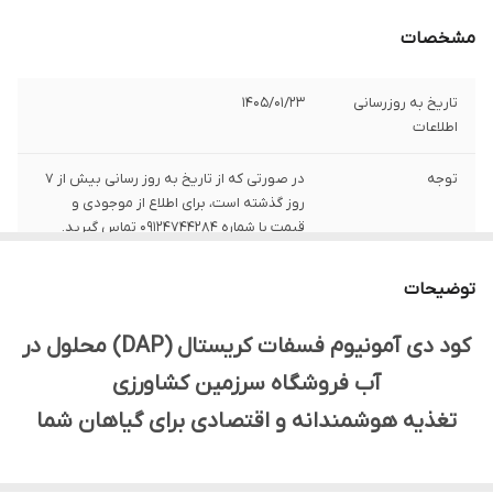
مشخصات
تاریخ به روزرسانی
1405/01/23
اطلاعات
توجه
در صورتی که از تاریخ به روز رسانی بیش از 7
روز گذشته است، برای اطلاع از موجودی و
قیمت با شماره 09124744284 تماس گیرید.
فسفر قابل استفاده
46 درصد
توضیحات
ازت به فرم آمونیوم
18 درصد
کود دی آمونیوم فسفات کریستال (DAP) محلول در
آب فروشگاه سرزمین کشاورزی
حلالیت در آب
100 درصد
تغذیه هوشمندانه و اقتصادی برای گیاهان شما
قابل استفاده برای
کلیه محصولات زراعی، باغی و گلخانه‌ای
قابل استفاده به
کودآبیاری و محلول‌پاشی