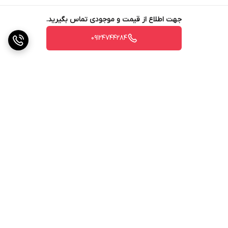
سازد.
جهت اطلاع از قیمت و موجودی تماس بگیرید.
نحوه استفاده
09124744284
کود دی آمونیوم فسفات کریستال موردنیاز را در آب حل کرده و از
طریق سیستم آبیاری سطحی یا تحت فشار استفاده کنید. میزان
مصرف بستگی به نوع گیاه، شرایط خاک و مرحله رشد گیاه دارد.
برای کاهش pH محلول، توصیه می‌شود از
اسید انفوریک
به همراه
DAP استفاده کنید.
برگشت به بالا
نکات کلیدی
سازگاری: DAP کریستال با اکثر کودهای کشاورزی سازگار است،
اما قبل از اختلاط، تست سازگاری انجام شود.
زمان مصرف: بهترین زمان مصرف DAP کریستال در طول فصل
رشد، به ویژه در مراحل اولیه رشد و قبل از گلدهی است.