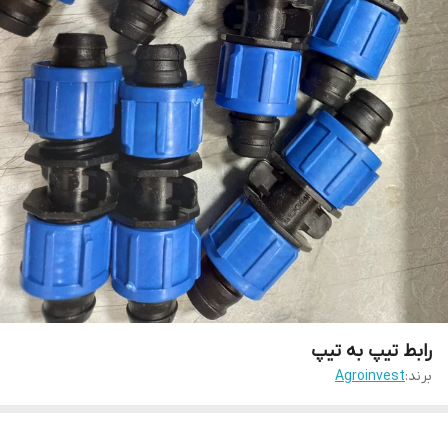
رابط تیپ به تیپ
برند:
Agroinvest