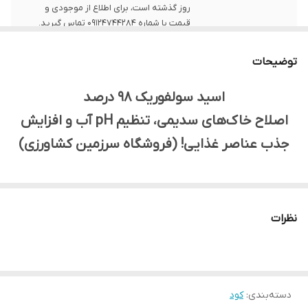
روز گذشته است، برای اطلاع از موجودی و
قیمت با شماره 09124744284 تماس گیرید.
قیمت ارائه شده
یک کیلوگرم است
توضیحات
برای
اسید سولفوریک 98 درصد
اصلاح خاک‌های سدیمی، تنظیم pH آب و افزایش
جذب عناصر غذایی! (فروشگاه سرزمین کشاورزی)
آیا با مشکلاتی مانند خاک‌های سدیمی، pH بالای آب و خاک،
رسوب در سیستم‌های آبیاری و عدم جذب مناسب عناصر غذایی
نظرات
روبرو هستید؟
اسید سولفوریک 98 درصد فروشگاه سرزمین کشاورزی، یک ماده
شیمیایی بسیار قوی است که برای اصلاح خاک‌های سدیمی و
دسته‌بندی
:
کود
تنظیم pH آب آبیاری استفاده می‌شود. این محصول با کاهش