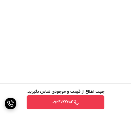
خاک با کلسیم و منیزیم واکنش داده و رسوب تشکیل
می‌دهند. این رسوبات می‌توانند باعث گرفتگی لوله‌ها و
قطره‌چکان‌های سیستم آبیاری شوند.
کاربردهای اسید سولفوریک 98 درصد
اصلاح خاک‌های سدیمی: اسید سولفوریک با جایگزینی سدیم
با کلسیم در سطح ذرات خاک، به اصلاح ساختمان خاک کمک
می‌کند و نفوذپذیری آب و تهویه خاک را بهبود می‌بخشد. (این
کار فقط باید در زمستان و زمان خواب درخت انجام شود.)
جهت اطلاع از قیمت و موجودی تماس بگیرید.
تنظیم pH آب آبیاری: اسید سولفوریک با کاهش pH آب
آبیاری، حلالیت عناصر غذایی را افزایش می‌دهد و از تشکیل
09124744284
رسوب در سیستم‌های آبیاری جلوگیری می‌کند. (این کار در
طول فصل رشد انجام می‌شود.)