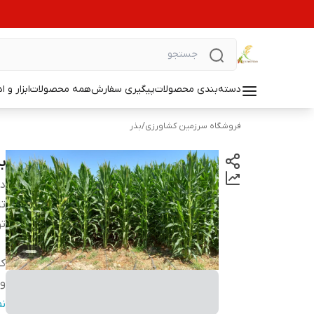
دسته‌بندی محصولات
پیگیری سفارش
همه محصولات
ابزار و ا
فروشگاه سرزمین کشاورزی
/
بذر
بذ
دس
تا
ت
کش
وز
من
ن