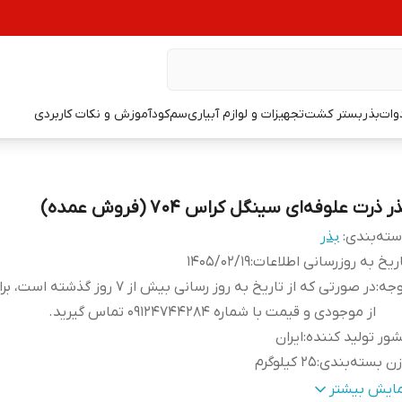
دوات
بذر
بستر کشت
تجهیزات و لوازم آبیاری
سم
کود
آموزش و نکات کاربردی
ر ذرت علوفه‌ای سینگل کراس 704 (فروش عمده)
ته‌بندی
:
بذر
ریخ به روزرسانی اطلاعات
:
1405/02/19
وجه
:
در صورتی که از تاریخ به روز رسانی بیش از 7 روز گذ
از موجودی و قیمت با شماره 09124744284 تماس گیرید.
ور تولید کننده
:
ایران
ن بسته‌بندی
:
25 کیلوگرم
اسب برای
:
تولید علوفه و دانه
مایش بیشتر