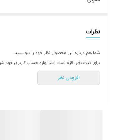
معرفی
بذر ذرت علوفه‌ای
هوایی مناطق مختلف ایران، گزینه‌ای ایده‌آل برا
ویژگی آن را به یک سرمایه‌گذاری ارزشمند برای مزار
نظرات
مزایا
عملکرد بالا:
به دلیل هیبرید بودن، دارای پتانسیل ع
شما هم درباره این محصول نظر خود را بنویسید.
کیفیت علوفه
: علوفه تولیدی از این رقم، دارای ار
برای ثبت نظر، لازم است ابتدا وارد حساب کاربری خود شو
مقاومت نسبی:
دارای مقاومت خوبی در برابر برخی 
افزودن نظر
دو منظوره بودن:
قابلیت استفاده برای تولید علوفه
سازگاری منطقه‌ای:
تولید در دشت مغان نشان‌دهنده
یکنواختی رشد:
به دلیل سینگل کراس بودن، رشد گی
کاربرد
1. تولید علوفه دامی:
اصلی‌ترین کاربرد این رقم، تول