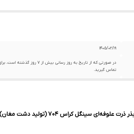
1405/02/19
تماس گیرید.
ایران
25 کیلوگرم
تولید علوفه و دانه
ذر ذرت علوفه‌ای سینگل کراس 704 (تولید دشت مغان)