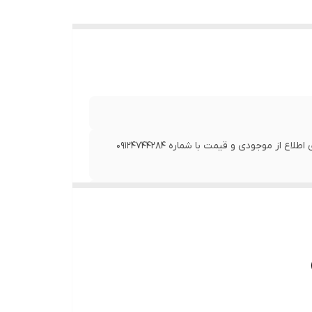
در صورتی که از تاریخ به روز رسانی بیش از 7 روز گذشته است، برای اطلاع از موجودی و قیمت با شماره 09124744284