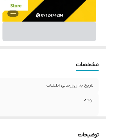
قا
من
از
مشخصات
تاریخ به روزرسانی اطلاعات
توجه
قیمت ارائه شده برای
توضیحات
حجم ظرف