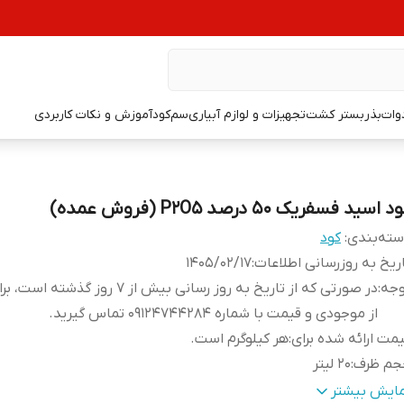
دوات
بذر
بستر کشت
تجهیزات و لوازم آبیاری
سم
کود
آموزش و نکات کاربردی
 اسید فسفریک 50 درصد P2O5 (فروش عمده)
ته‌بندی
:
کود
ریخ به روزرسانی اطلاعات
:
1405/02/17
وجه
:
در صورتی که از تاریخ به روز رسانی بیش از 7 روز گذ
از موجودی و قیمت با شماره 09124744284 تماس گیرید.
مت ارائه شده برای
:
هر کیلوگرم است.
جم ظرف
:
20 لیتر
گالی
:
حدود 1.6 کیلوگرم بر لیتر
مایش بیشتر