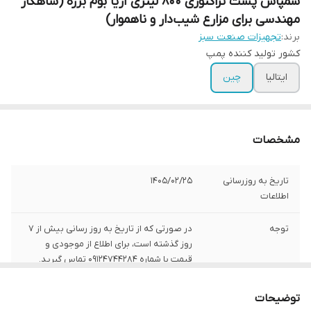
سمپاش پشت تراکتوری 800 لیتری آریا بوم برزه (شاهکار
مهندسی برای مزارع شیب‌دار و ناهموار)
برند:
تجهیزات صنعت سبز
کشور تولید کننده پمپ
ایتالیا
چین
مشخصات
تاریخ به روزرسانی
1405/02/25
اطلاعات
توجه
در صورتی که از تاریخ به روز رسانی بیش از 7
روز گذشته است، برای اطلاع از موجودی و
قیمت با شماره 09124744284 تماس گیرید.
کشور تولید کننده
ایران
توضیحات