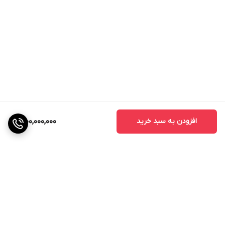
2) بوم‌های بلند با پوشش وسیع‌تر
عرض کاری بالا در مدل‌های
22، 28 و 35 متری
باعث می‌شود:
- سطح بیشتری در هر بار عبور پوشش داده شود
- تعداد رفت‌وآمد تراکتور کاهش یابد
- زمان سمپاشی کم شود
- آسیب به محصول و خاک کمتر شود
3) مخزن 800 لیتری برای عملیات طولانی‌تر
ظرفیت مناسب مخزن به کشاورز اجازه می‌دهد بدون توقف‌های
افزودن به سبد خرید
1,000,000,000
مکرر، عملیات سمپاشی را با بازده بیشتر انجام دهد.
4) کنترل دقیق پاشش در بخش‌های مختلف
سیستم قطع و وصل قسمت‌های مختلف بوم، کمک می‌کند
پاشش در مسیرهای تکراری یا گوشه‌های مزرعه هدر نرود و
مصرف سم و کود بهینه شود.
5) عملکرد بهتر در زمین‌های ناهموار و شیب‌دار