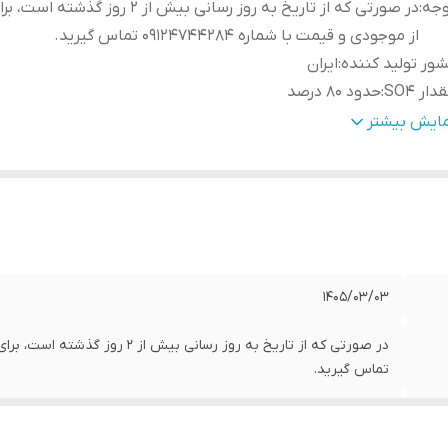
وجه
:
در صورتی که از تاریخ به روز رسانی بیش از 2 روز گذ
از موجودی و قیمت با شماره 09124744284 تماس گیرید.
ور تولید کننده
:
ایران
دار SO4
:
حدود 80 درصد
بل استفاده به صورت
:
کود آبیاری
مایش بیشتر
بل استفاده در
:
کلیه محصولات زراعی، باغی و گلخانه‌ای
1405/03/03
تماس گیرید.
ایران