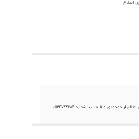
شته است، برای اطلاع
در صورتی که از تاریخ به روز رسانی بیش از 2 روز گذشته است، برای اطلاع از موجودی و قیمت با شماره 09124744284