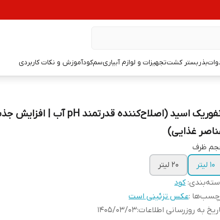
دوات
بذر
بستر کشت
تجهیزات و لوازم آبیاری
سم
کود
آموزش و نکات کاربردی
انفوریک اسید (اصلاح‌کننده قدرتمند pH آب | افزای
ناصر غذایی)
جم ظرف
10 لیتر
20 لیتر
ته‌بندی
:
کود
چسب‌ها :
عکس تزئینی است
ریخ به روزرسانی اطلاعات
:
1405/03/03