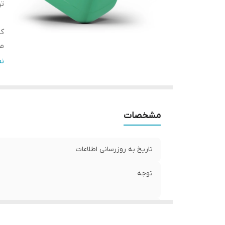
ت
کش
مق
قا
ن
قا
مشخصات
تاریخ به روزرسانی اطلاعات
توجه
کشور تولید کننده