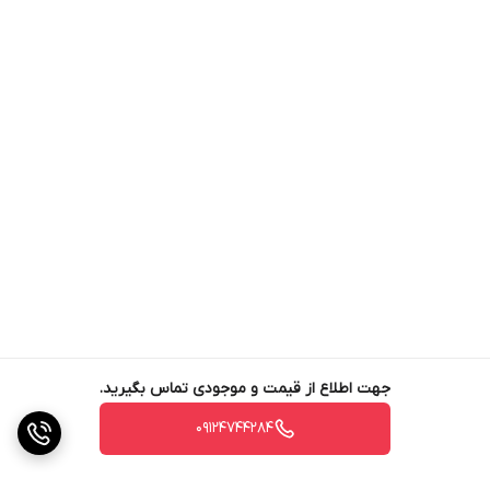
تشکیل رسوب: در pH بالا، کربنات و بی‌کربنات موجود در آب و
خاک با کلسیم و منیزیم واکنش داده و رسوب تشکیل
می‌دهند. این رسوبات می‌توانند باعث گرفتگی لوله‌ها و
قطره‌چکان‌های سیستم آبیاری شوند.
کاربردهای اسید سولفوریک 98 درصد
اصلاح خاک‌های سدیمی: اسید سولفوریک با جایگزینی سدیم
با کلسیم در سطح ذرات خاک، به اصلاح ساختمان خاک کمک
می‌کند و نفوذپذیری آب و تهویه خاک را بهبود می‌بخشد. (این
کار فقط باید در زمستان و زمان خواب درخت انجام شود.)
جهت اطلاع از قیمت و موجودی تماس بگیرید.
تنظیم pH آب آبیاری: اسید سولفوریک با کاهش pH آب
آبیاری، حلالیت عناصر غذایی را افزایش می‌دهد و از تشکیل
09124744284
رسوب در سیستم‌های آبیاری جلوگیری می‌کند. (این کار در