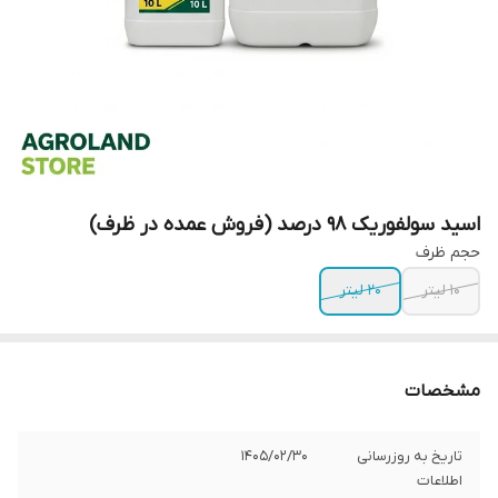
اسید سولفوریک 98 درصد (فروش عمده در ظرف)
حجم ظرف
10 لیتر
20 لیتر
مشخصات
تاریخ به روزرسانی
1405/02/30
اطلاعات