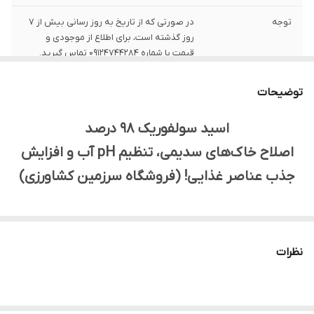
توجه
در صورتی که از تاریخ به روز رسانی بیش از 7
روز گذشته است، برای اطلاع از موجودی و
قیمت با شماره 09124744284 تماس گیرید.
قیمت ارائه شده
یک کیلوگرم است.
توضیحات
برای
اسید سولفوریک 98 درصد
اصلاح خاک‌های سدیمی، تنظیم pH آب و افزایش
جذب عناصر غذایی! (فروشگاه سرزمین کشاورزی)
آیا با مشکلاتی مانند خاک‌های سدیمی، pH بالای آب و خاک،
رسوب در سیستم‌های آبیاری و عدم جذب مناسب عناصر غذایی
نظرات
روبرو هستید؟
اسید سولفوریک 98 درصد فروشگاه سرزمین کشاورزی، یک ماده