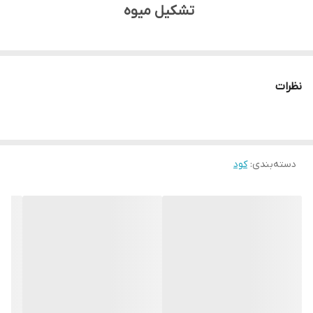
تشکیل میوه
مقدمه
تشکیل میوه یکی از حساس‌ترین و سرنوشت‌سازترین مراحل رشد
نظرات
گیاه است. در این مرحله، تولید شکوفه‌های سالم، گرده‌افشانی
کامل و لقاح مؤثر، تعیین‌کننده‌ی **عملکرد نهایی و کیفیت
محصول** خواهد بود. کمبود ریزمغذی‌هایی مانند **بور و روی**
دسته‌بندی
:
کود
و همچنین نیتروژن و اسید آمینه‌ها، معمولاً موجب **کاهش
تعداد گل، افزایش ریزش شکوفه، ضعف در گرده‌افشانی و کاهش
تشکیل میوه** می‌شود.
**کود فروت ست پودری** ترکیبی غنی و علمی از **ازت، روی، بور
و اسید آمینه گلایسین** است که ویژه‌ی تغذیه گیاه در زمان
گلدهی، گرده‌افشانی و تشکیل میوه تولید شده است. این کود با
تأمین سریع و هماهنگ عناصر کلیدی مورد نیاز، شرایط ایده‌آلی