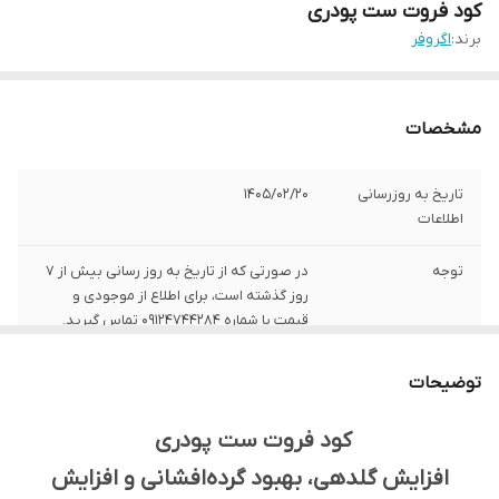
کود فروت ست پودری
برند:
اگروفر
مشخصات
تاریخ به روزرسانی
1405/02/20
اطلاعات
توجه
در صورتی که از تاریخ به روز رسانی بیش از 7
روز گذشته است، برای اطلاع از موجودی و
قیمت با شماره 09124744284 تماس گیرید.
مناسب برای
تمامی محصولات باغی، زراعی و گلخانه‌ای
توضیحات
کود فروت ست پودری
افزایش گلدهی، بهبود گرده‌افشانی و افزایش