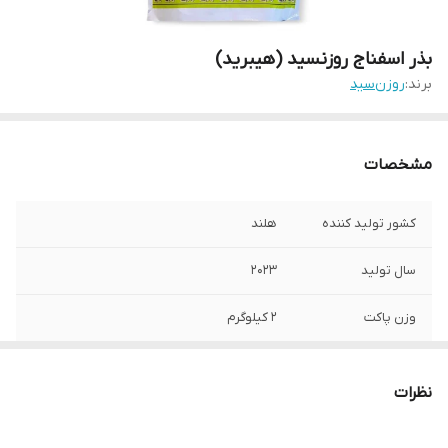
بذر اسفناج روزن‎سید (هیبرید)
برند:
روزن‌سید
مشخصات
کشور تولید کننده
هلند
سال تولید
2023
وزن پاکت
2 کیلوگرم
نظرات