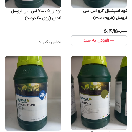
کود اسپشیال گرو اس سی
کود زینک 700 اس سی لبوسل
لبوسل (فروت ست)
آلمان (روی 40 درصد)
4,950,000
افزودن به سبد
تماس بگیرید