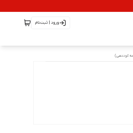
ورود | ثبت‌نام
امه کوددهی)