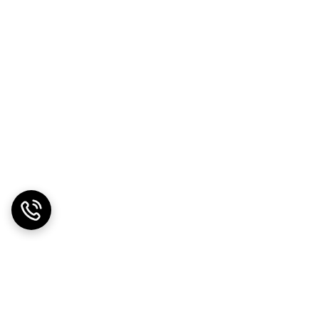
Folia)
و هم به صورت
کودآبیاری
زمان
 مصرف
مصرف
0.5 تا 2 لیتر در هکتار (1 تا 5 مرتبه).
وقتی لازم
 از سم‌پاش پشتی
باشد
با
یاری
هماهنگی
مشاور
از مرحله