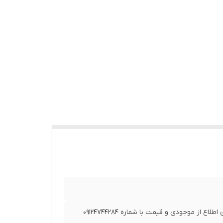
در صورتی که از تاریخ به روز رسانی بیش از 7 روز گذشته است، برای اطلاع از موجودی و قیمت با شماره 09124744284