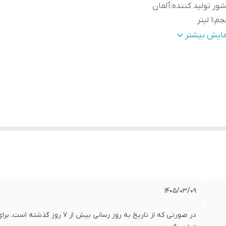
ور تولید کننده
:
آلمان
جم
:
1 لیتر
بل استفاده به صورت
:
محلول‌پاشی و کودآبیاری
مایش بیشتر
1405/03/09