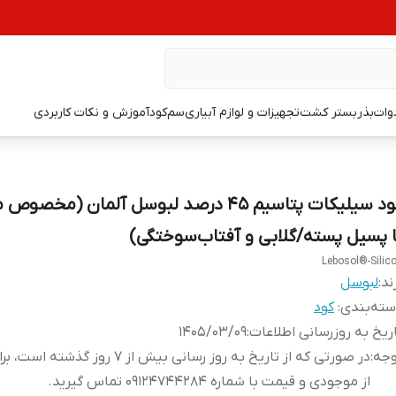
دوات
بذر
بستر کشت
تجهیزات و لوازم آبیاری
سم
کود
آموزش و نکات کاربردی
کود سیلیکات پتاسیم 45 درصد لبوسل آلمان (مخصو
ا پسیل پسته/گلابی و آفتاب‌سوختگی)
Lebosol®-Silic
ند:
لبوسل
ته‌بندی
:
کود
ریخ به روزرسانی اطلاعات
:
1405/03/09
وجه
:
در صورتی که از تاریخ به روز رسانی بیش از 7 روز گذ
از موجودی و قیمت با شماره 09124744284 تماس گیرید.