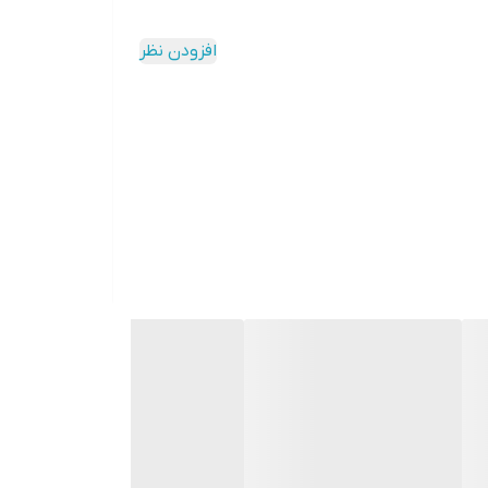
افزودن نظر
در لیتر
7
20
20
610
یلیکون که در فایل ذکر شده است، می‌توان به