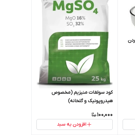
دن
کود سولفات منیزیم (مخصوص
هیدروپونیک و گلخانه)
100,000
افزودن به سبد