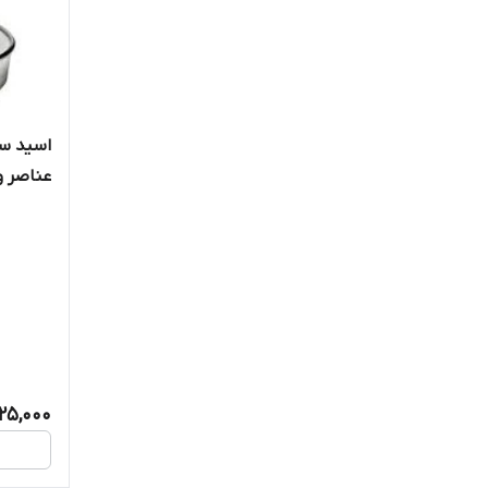
اگروفر
اگرومین
اگری نووا
اسید س
عناصر و کاهش pH
بادیگارد
بازرگان کالا
پلاستونیک
پلنت چویس
تاکی
25,000
تجهیزات صنعت سبز