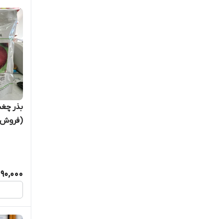
دلتاسوئیس
روزن‌سید
زر بذر ایرانیان
سبزآفرین آرتاجاوید
سرزمین کشاورزی
بذر چغند
سینجنتا
(فروش 
فلوریش
فیوچراکو
090,000
کشتزاران
گرومور