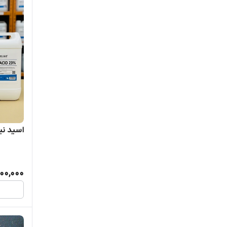
گرین دی‌آموند
گرین هیلز
لبوسل
نورد اگری
هِد
اسید نیتری
هلند زادِن
هورتیلند
000,000
هوفر
وسترن