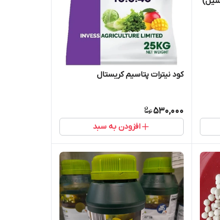
سیل)
کود نیترات پتاسیم کریستال
530,000
افزودن به سبد