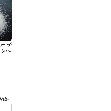
ویسپار
کود سول
عمده)
89,500