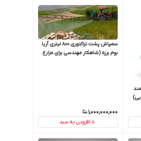
سمپاش پشت تراکتوری 800 لیتری آریا
بوم برزه (شاهکار مهندسی برای مزارع
شیب‌دار و ناهموار)
مند
1,000,000,000
افزودن به سبد