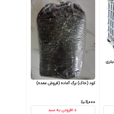
ف IBC هزار لیتری
کود (خاک) برگ آماده (فروش عمده)
11,000
افزودن به سبد