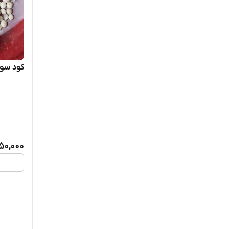
LIAN SEED
Nickerson-Zwaan
کود سولفا
ROSSEN SEEDS
SEED WAY
Seminis
STAR SEEDS
50,000
آبانو
آسایش آذربایجان
اگرو زولد