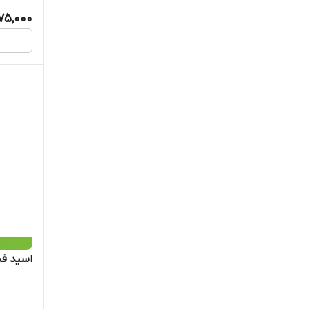
75,000
LIAN SEED
Nickerson-Zwaan
ROSSEN SEEDS
SEED WAY
Seminis
STAR SEEDS
آبانو
آسایش آذربایجان
اسید فسفریک 28 د
اگرو زولد