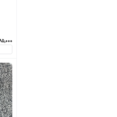
ویسپار
85,000