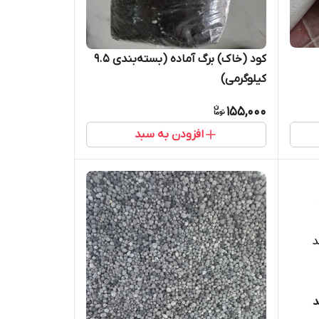
کود (خاک) برگ آماده (بسته‌بندی 9.5
کیلوگرمی)
155,000
افزودن به سبد
3 درصد