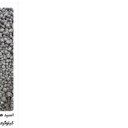
دلتاسوئیس
روزن‌سید
زر بذر ایرانیان
سبزآفرین آرتاجاوید
سرزمین کشاورزی
سینجنتا
فلوریش
فیوچراکو
کشتزاران
کیلوگرم
گرومور