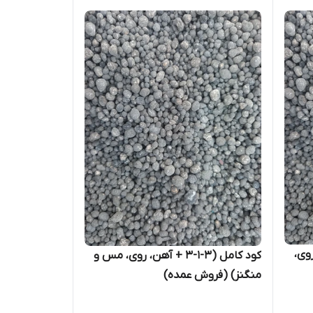
آهن، روی،
کود کامل (3-1-3 + آهن، روی، مس و
منگنز) (فروش عمده)