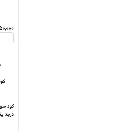
گرین دی‌آموند
گرین هیلز
50,000
لبوسل
نورد اگری
هِد
هلند زادِن
هورتیلند
کود سو
هوفر
درجه یک
وسترن