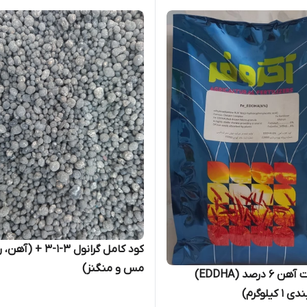
کود کامل گرانول 3-1-3 + (
مس و منگنز)
کود کلات آهن 6 درصد (EDDHA)
کیلوگرم)