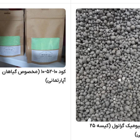
کود 10-52-10 (مخصوص گیاهان
آپارتمانی)
اسید هیومیک گرانول (کیسه 25
ی)