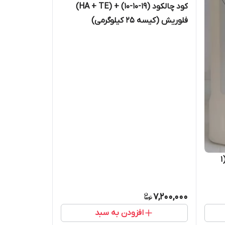
کود چالکود (19-10-10) + (HA + TE)
فلوریش (کیسه 25 کیلوگرمی)
کود کلات بور اتانول آمین اگروفر (1
7,200,000
افزودن به سبد