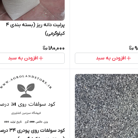
پرلیت دانه ریز (بسته بندی 4
کیلوگرمی)
180,000
9
افزودن به سبد
افزودن به سبد
کود سولفات روی پودری 4