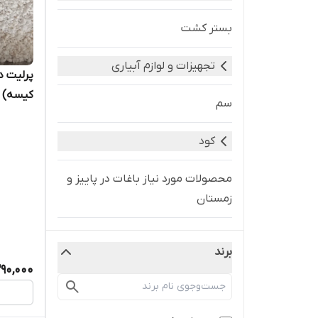
بستر کشت
تجهیزات و لوازم آبیاری
پرلیت د
کیسه)
سم
کود
محصولات مورد نیاز باغات در پاییز و
زمستان
ادوات کشاورزی
برند
290,000
کود گرانول
کودهای تامین کننده پتاسیم