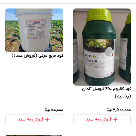
کود مایع مرغی (فروش عمده)
کود کالیوم 450 لبوسل آلمان
(پتاسیم)
100,000
4,500,000
افزودن به سبد
افزودن به سبد