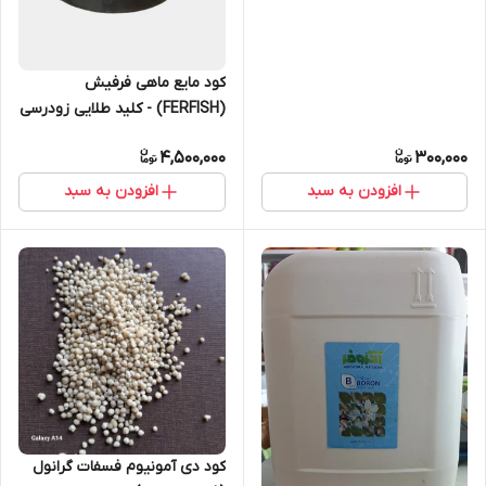
کود مایع ماهی فرفیش
(FERFISH) - کلید طلایی زودرسی
پسته
4,500,000
300,000
افزودن به سبد
افزودن به سبد
کود دی آمونیوم فسفات گرانول