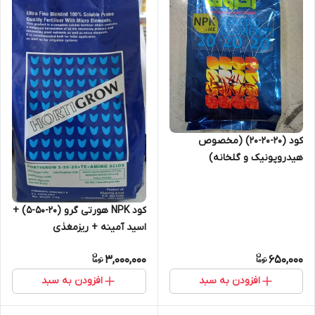
کود (20-20-20) (مخصوص
هیدروپونیک و گلخانه)
کود NPK هورتی گرو (20-50-5) +
اسید آمینه + ریزمغذی
3,000,000
650,000
افزودن به سبد
افزودن به سبد