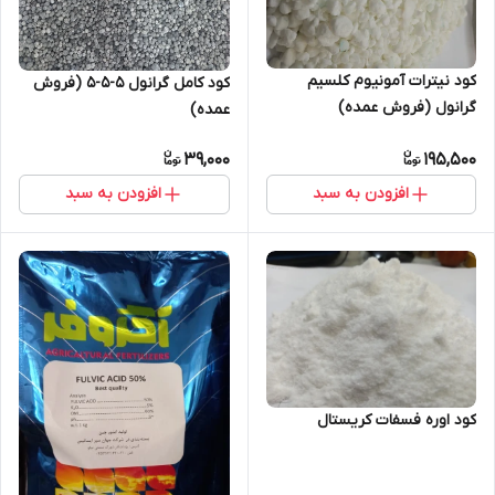
کود نیترات آمونیوم کلسیم
کود کامل گرانول 5-5-5 (فروش
گرانول (فروش عمده)
عمده)
39,000
195,500
افزودن به سبد
افزودن به سبد
کود اوره فسفات کریستال