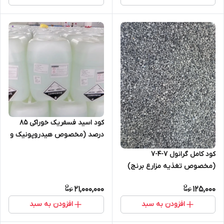
کود اسید فسفریک خوراکی 85
درصد (مخصوص هیدروپونیک و
گلخانه)
کود کامل گرانول 7-4-7
(مخصوص تغذیه مزارع برنج)
21,000,000
125,000
افزودن به سبد
افزودن به سبد