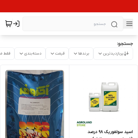
جستجو:
پربازدیدترین
برندها
قیمت
دسته‌بندی
فقط م
اسید سولفوریک 98 درصد