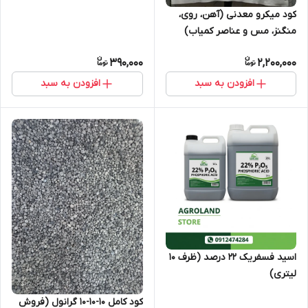
کود میکرو معدنی (آهن، روی،
منگنز، مس و عناصر کمیاب)
(بسته‌بندی 10 کیلوگرم)
390,000
2,200,000
افزودن به سبد
افزودن به سبد
اسید فسفریک 22 درصد (ظرف 10
لیتری)
کود کامل 10-10-10 گرانول (فروش