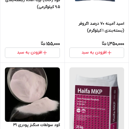
کود (خاک) برگ آماده (بسته‌بندی
9.5 کیلوگرمی)
اسید آمینه 70 درصد اگروفر
(بسته‌بندی 1 کیلوگرم)
155,000
1,350,000
افزودن به سبد
افزودن به سبد
کود سولفات منگنز پودری 31