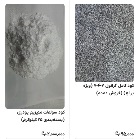
کود کامل گرانول 7-4-7 (ویژه
برنج) (فروش عمده)
کود سولفات منیزیم پودری
(بسته‌بندی 25 کیلوگرم)
2,000,000
95,000