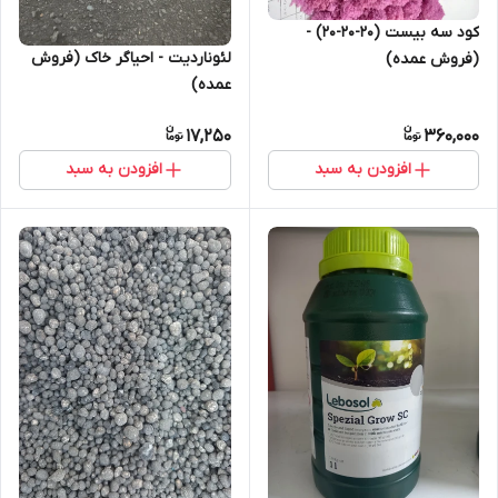
کود سه بیست (20-20-20) -
لئوناردیت - احیاگر خاک (فروش
(فروش عمده)
عمده)
17,250
360,000
افزودن به سبد
افزودن به سبد