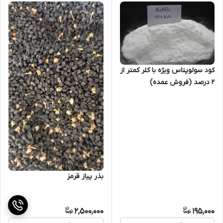
کود سولوپتاس ویژه با کلر کمتر از
2 درصد (فروش عمده)
بذر پیاز قرمز
2,500,000
195,000