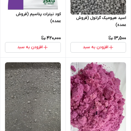
کود نیترات پتاسیم (فروش
اسید هیومیک گرانول (فروش
عمده)
عمده)
420,000
13,500
افزودن به سبد
افزودن به سبد