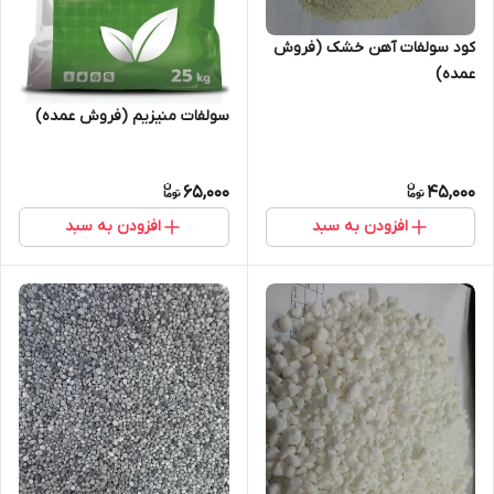
کود سولفات آهن خشک (فروش
عمده)
سولفات منیزیم (فروش عمده)
65,000
45,000
افزودن به سبد
افزودن به سبد