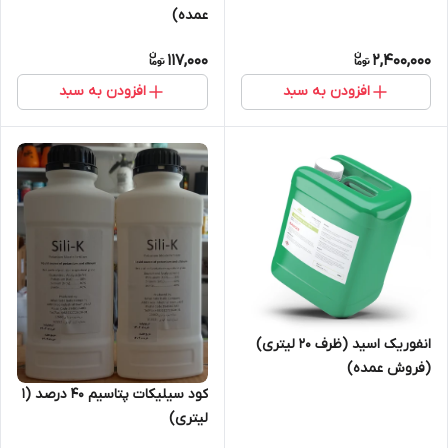
عمده)
117,000
2,400,000
افزودن به سبد
افزودن به سبد
انفوریک اسید (ظرف 20 لیتری)
(فروش عمده)
کود سیلیکات پتاسیم 40 درصد (1
لیتری)