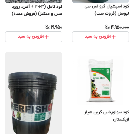
کود اسپشیال گرو اس سی
کود کامل (3-1-3 + آهن، روی،
لبوسل (فروت ست)
مس و منگنز) (فروش عمده)
19,950
4,950,000
افزودن به سبد
افزودن به سبد
کود سولوپتاس گرین هیلز
ازبکستان