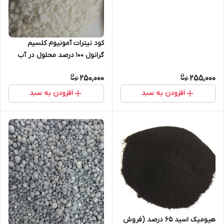
کود نیترات آمونیوم کلسیم
گرانول 100 درصد محلول در آب
250,000
255,000
افزودن به سبد
افزودن به سبد
هیومیک اسید 65 درصد (فروش