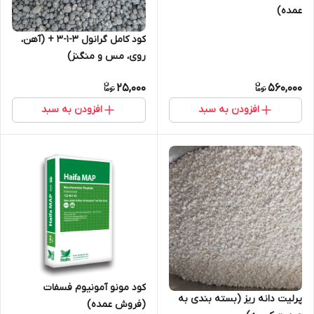
عمده)
کود کامل گرانول 3-1-3 + (آهن،
روی، مس و منگنز)
25,000
560,000
افزودن به سبد
افزودن به سبد
کود مونو آمونیوم فسفات
پرلیت دانه ریز (بسته بندی به
(فروش عمده)